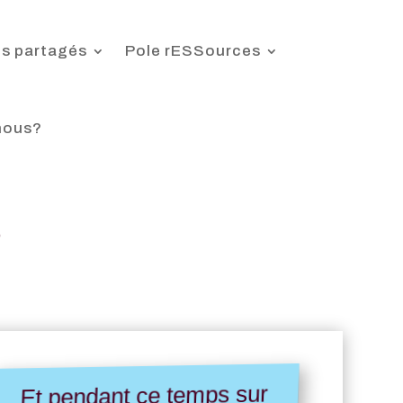
s partagés
Pole rESSources
nous?
s
Et pendant ce temps sur