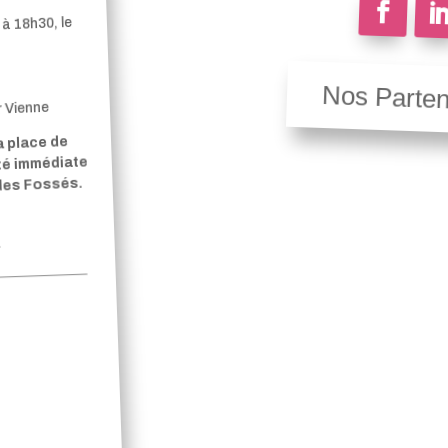
à 18h30, le
Nos Parten
r Vienne
a place de
ité immédiate
 des Fossés.