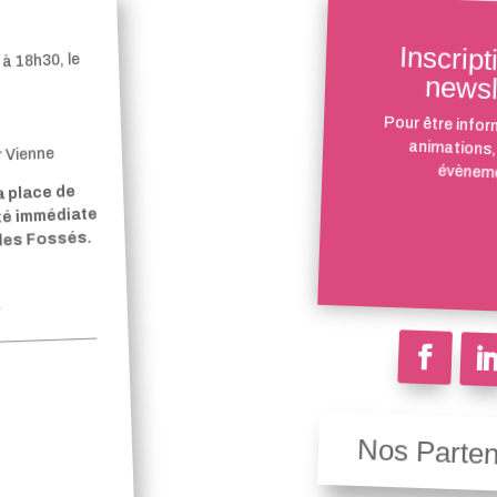
Inscript
à 18h30, le
newsl
Pour être infor
animations,
r Vienne
évèneme
a place de
ité immédiate
 des Fossés.
Nos Parten