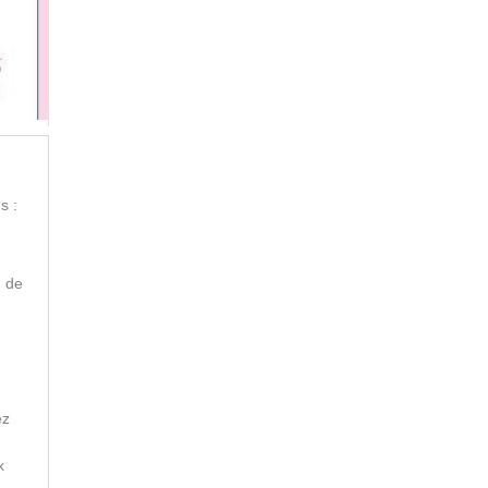
s :
n de
ez
x