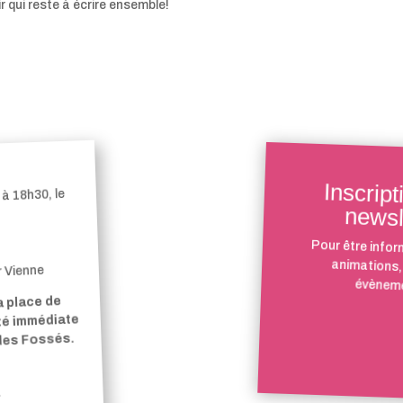
r qui reste à écrire ensemble!
Inscript
à 18h30, le
newsl
Pour être infor
animations,
r Vienne
évèneme
a place de
ité immédiate
 des Fossés.