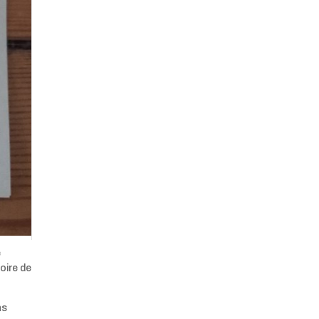
e
oire de
ns