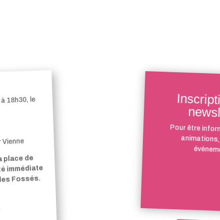
Inscript
à 18h30, le
newsl
Pour être infor
animations,
r Vienne
évèneme
a place de
ité immédiate
 des Fossés.