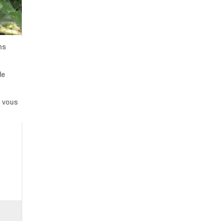
ns
de
t vous