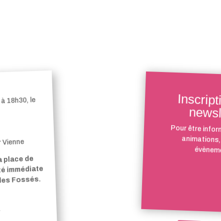
Inscript
à 18h30, le
newsl
Pour être infor
animations,
r Vienne
évèneme
a place de
ité immédiate
 des Fossés.