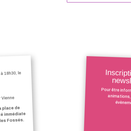
Inscript
à 18h30, le
newsl
Pour être infor
animations,
r Vienne
évèneme
a place de
ité immédiate
 des Fossés.