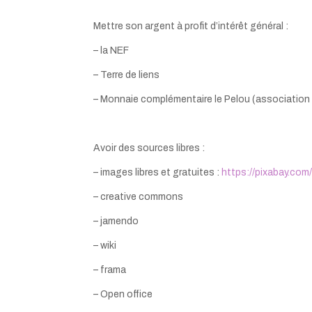
Mettre son argent à profit d’intérêt général :
– la NEF
– Terre de liens
– Monnaie complémentaire le Pelou (association
Avoir des sources libres :
– images libres et gratuites :
https://pixabay.com/
– creative commons
– jamendo
– wiki
– frama
– Open office