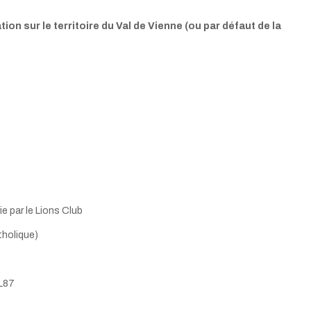
ation
sur le territoire du Val de Vienne (ou par défaut de la
rie par le Lions Club
tholique)
EL87