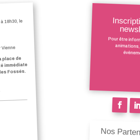
Inscript
à 18h30, le
newsl
Pour être infor
animations,
r Vienne
évèneme
a place de
ité immédiate
 des Fossés.
Nos Parten