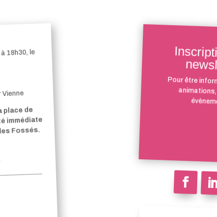
Inscript
à 18h30, le
newsl
Pour être infor
animations,
r Vienne
évèneme
a place de
ité immédiate
 des Fossés.