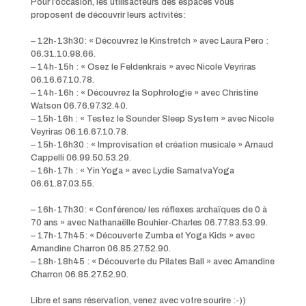
Pour l’occasion, les utilisacteurs des espaces vous
proposent de découvrir leurs activités:
– 12h-13h30: « Découvrez le Kinstretch » avec Laura Pero :
06.31.10.98.66.
– 14h-15h : « Osez le Feldenkrais » avec Nicole Veyriras
06.16.67.10.78.
– 14h-16h : « Découvrez la Sophrologie » avec Christine
Watson 06.76.97.32.40.
– 15h-16h : « Testez le Sounder Sleep System » avec
Nicole
Veyriras 06.16.67.10.78.
– 15h-16h30 : « Improvisation et création musicale » Arnaud
Cappelli 06.99.50.53.29.
– 16h-17h : « Yin Yoga » avec Lydie SamatvaYoga
06.61.87.03.55.
– 16h-17h30: « Conférence/ les réflexes archaïques de 0 à
70 ans » avec Nathanaëlle Bouhier-Charles 06.77.83.53.99.
– 17h-17h45: « Découverte Zumba et Yoga Kids » avec
Amandine Charron 06.85.27.52.90.
– 18h-18h45 : « Découverte du Pilates Ball »
avec Amandine
Charron 06.85.27.52.90.
Libre et sans réservation, venez avec votre sourire :-))