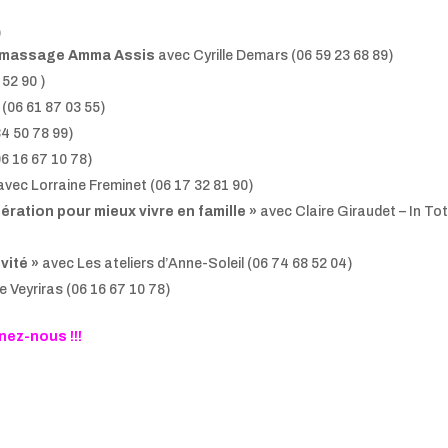
)
 massage Amma Assis
avec Cyrille Demars (06 59 23 68 89)
 52 90 )
(06 61 87 03 55)
4 50 78 99)
06 16 67 10 78)
avec Lorraine Freminet (06 17 32 81 90)
ération pour mieux vivre en famille »
avec Claire Giraudet – In To
vité »
avec Les ateliers d’Anne-Soleil (06 74 68 52 04)
e Veyriras (06 16 67 10 78)
nez-nous !!!