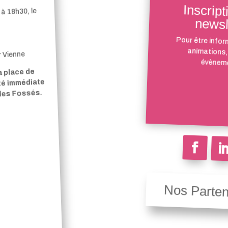
Inscript
à 18h30, le
newsl
Pour être infor
animations,
r Vienne
évèneme
a place de
ité immédiate
 des Fossés.
Nos Parten