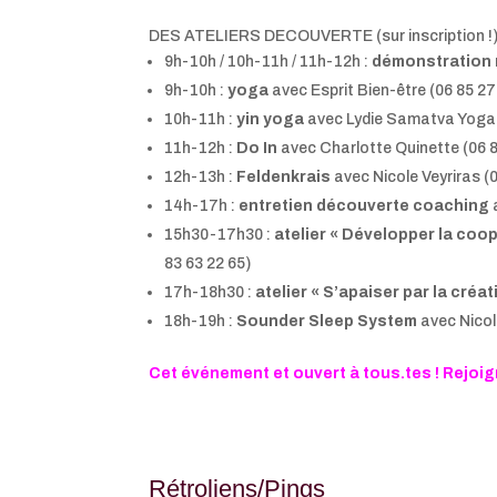
DES ATELIERS DECOUVERTE (sur inscription !
9h-10h / 10h-11h / 11h-12h :
démonstration
9h-10h :
yoga
avec Esprit Bien-être (06 85 27
10h-11h :
yin yoga
avec Lydie Samatva Yoga 
11h-12h :
Do In
avec Charlotte Quinette (06 8
12h-13h :
Feldenkrais
avec Nicole Veyriras (
14h-17h :
entretien découverte coaching
15h30-17h30 :
atelier « Développer la coop
83 63 22 65)
17h-18h30 :
atelier « S’apaiser par la créati
18h-19h :
Sounder Sleep System
avec Nicol
Cet événement et ouvert à tous.tes ! Rejoig
Rétroliens/Pings