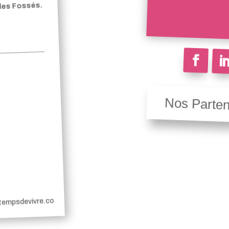
 des Fossés.
Nos Parten
etempsdevivre.co