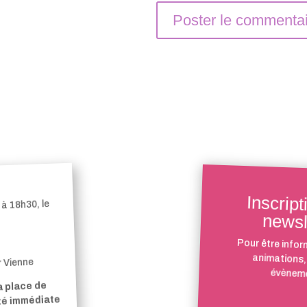
Inscript
à 18h30, le
newsl
Pour être infor
animations,
r Vienne
évèneme
a place de
ité immédiate