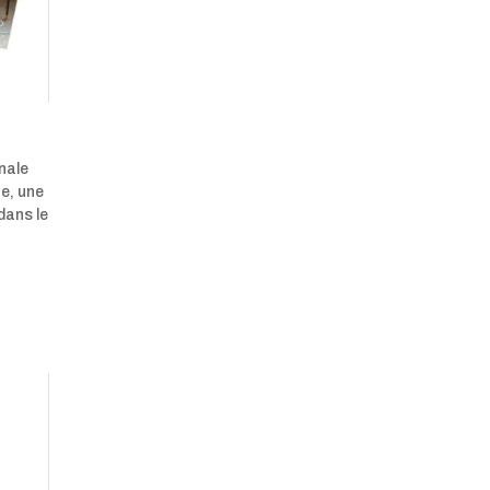
nale
ne, une
dans le