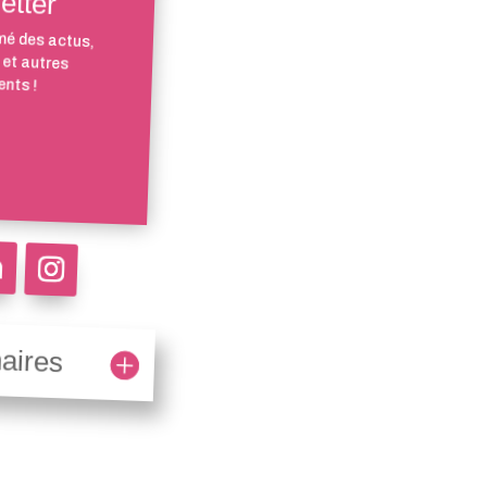
etter
mé des actus,
 et autres
nts !
aires