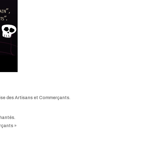
xoise des Artisans et Commerçants.
 hantés.
rçants »