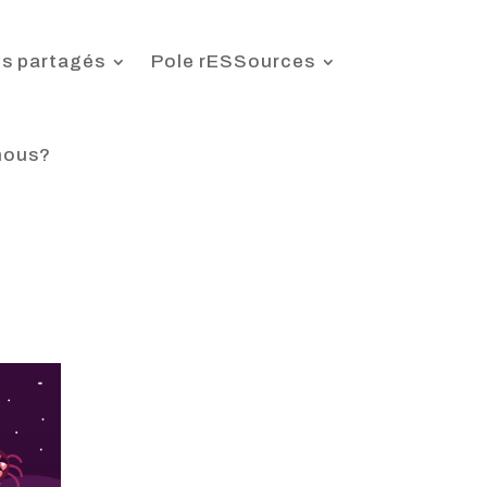
s partagés
Pole rESSources
nous?