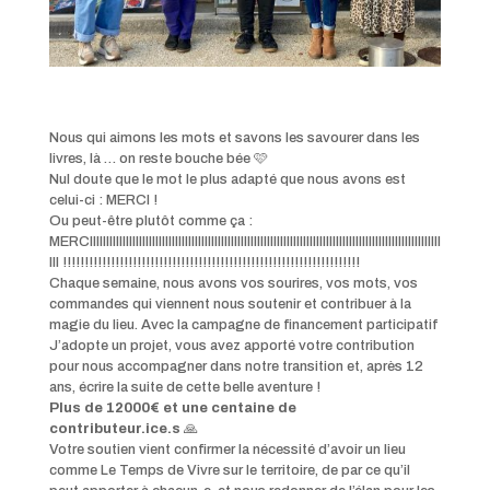
Nous qui aimons les mots et savons les savourer dans les
livres, là … on reste bouche bée 🩷
Nul doute que le mot le plus adapté que nous avons est
celui-ci : MERCI !
Ou peut-être plutôt comme ça :
MERCIIIIIIIIIIIIIIIIIIIIIIIIII
IIIIIIIIIIIIIIIIIIIIIIIIIIIIII
IIIIIIIIIIIIIIIIIIIIIIIIIIIIII
IIIIIIIIIIIIIIIIIIIII
III
!!!!!!!!!!!!!!!!!!!!!!!!!!!!!!!!!!!!!!!!!!!!!!!!!!!!!!!!!!!!!!!!!!!!
Chaque semaine, nous avons vos sourires, vos mots, vos
commandes qui viennent nous soutenir et contribuer à la
magie du lieu. Avec la campagne de financement participatif
J’adopte un projet, vous avez apporté votre contribution
pour nous accompagner dans notre transition et, après 12
ans, écrire la suite de cette belle aventure !
Plus de 12000€ et une centaine de
contributeur.ice.s
🙏
Votre soutien vient confirmer la nécessité d’avoir un lieu
comme Le Temps de Vivre sur le territoire, de par ce qu’il