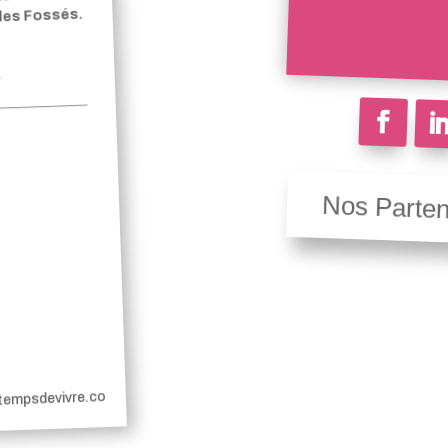
 des Fossés.
Nos Parten
etempsdevivre.co