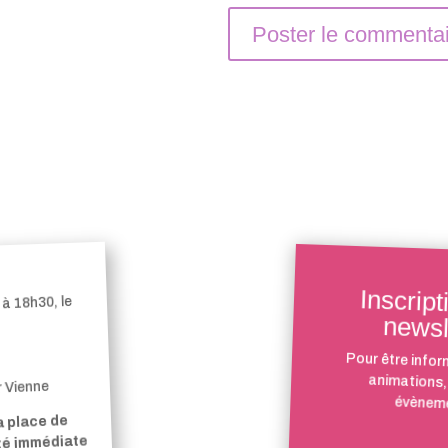
Inscript
à 18h30, le
newsl
Pour être infor
animations,
r Vienne
évèneme
a place de
ité immédiate