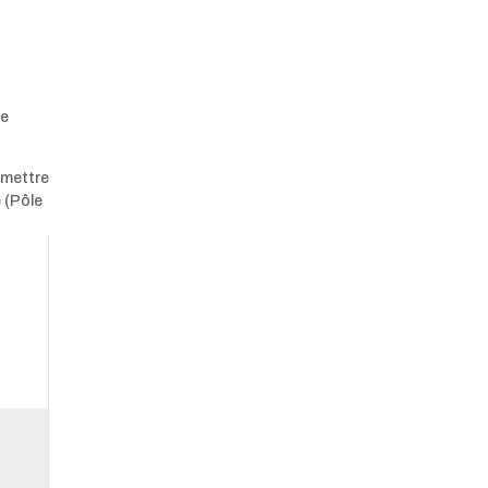
de
emettre
e (Pôle