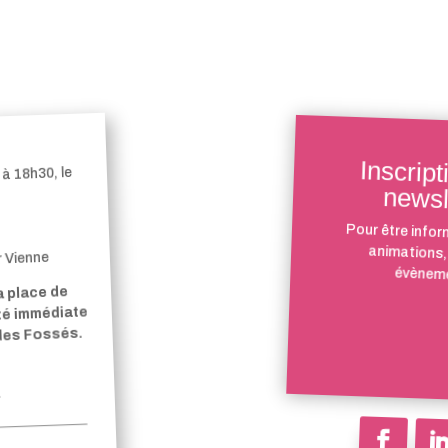
Inscript
à 18h30, le
newsl
Pour être infor
animations,
r Vienne
évèneme
a place de
ité immédiate
 des Fossés.