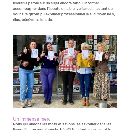
libérer la parole sur un sujet encore tabou, informer,
accompagner dans l’écoute et la bienveillance … autant de
souhaits qu’ont pu exprimer professionnel.le.s, citoyen.ne.s,
élus, bénévoles lors de...
Un immense merci
Nous qui aimons les mots et savons les savourer dans les
livres, là … on reste bouche bée 🩷 Nul doute que le mot le