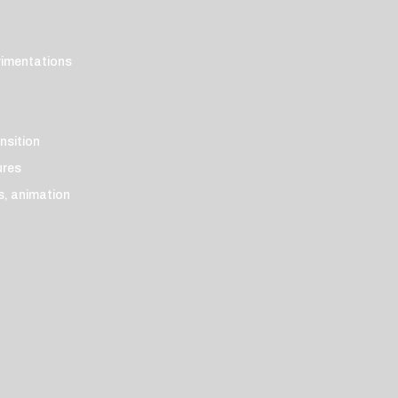
rimentations
ansition
ures
és, animation