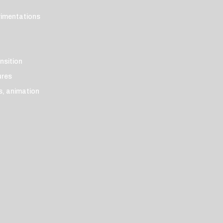
rimentations
ansition
ures
és, animation