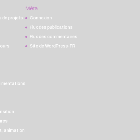
Méta
de projets
Connexion
Flux des publications
Flux des commentaires
cours
Site de WordPress-FR
rimentations
ansition
ures
és, animation